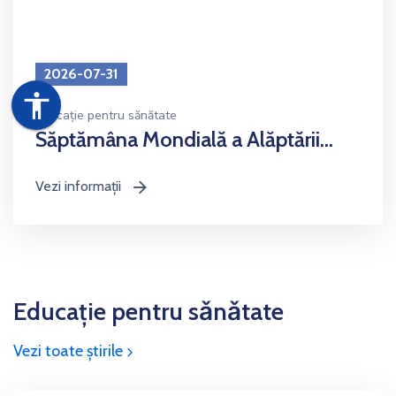
2026-07-31
accessibility
Educație pentru sănătate
Săptămâna Mondială a Alăptării...
Vezi informații
icon
Educație pentru sǎnǎtate
Vezi toate ştirile
icon