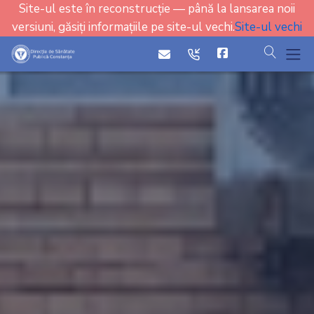
Site-ul este în reconstrucție — până la lansarea noii
versiuni, găsiți informațiile pe site-ul vechi.
Site-ul vechi
cauta
icon
icon