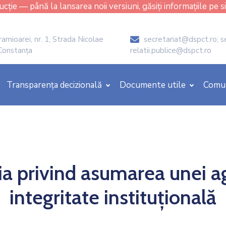
cție — până la lansarea noii versiuni, găsiți informațiile pe s
amioarei, nr. 1, Strada Nicolae
secretariat@dspct.ro; s
icon
 Constanța
relatii.publice@dspct.ro
Transparența decizională
Documente utile
Comu
ia privind asumarea unei 
integritate instituțională