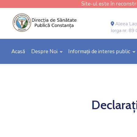
Site-ul este în reconstru
Aleea Lacr
Iorga nr. 89
Acasă
Despre Noi
Informații de interes public
Declaraț