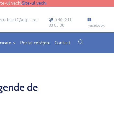
ite-ul vechi.
Site-ul vechi
icon
ecretariat2@dspct.ro;
+40 (241)
83 83 30
Facebook
cauta
nicare
Portal cetățeni
Contact
agende de