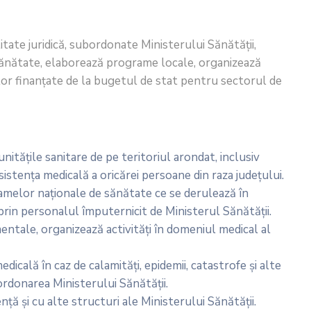
itate juridică, subordonate Ministerului Sănătăţii,
 sănătate, elaborează programe locale, organizează
iilor finanţate de la bugetul de stat pentru sectorul de
nităţile sanitare de pe teritoriul arondat, inclusiv
istenţa medicală a oricărei persoane din raza judeţului.
ramelor naţionale de sănătate ce se derulează în
 prin personalul împuternicit de Ministerul Sănătăţii.
entale, organizează activităţi în domeniul medical al
dicală în caz de calamităţi, epidemii, catastrofe şi alte
ordonarea Ministerului Sănătăţii.
ţă şi cu alte structuri ale Ministerului Sănătăţii.