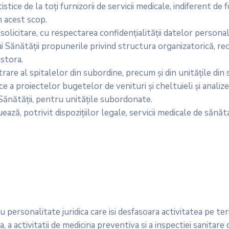
stice de la toţi furnizorii de servicii medicale, indiferent d
n acest scop.
 solicitare, cu respectarea confidenţialităţii datelor personal
i Sănătăţii propunerile privind structura organizatorică, reo
estora.
are al spitalelor din subordine, precum şi din unităţile din 
ce a proiectelor bugetelor de venituri şi cheltuieli şi analiz
 Sănătăţii, pentru unităţile subordonate.
ează, potrivit dispoziţiilor legale, servicii medicale de sănă
 personalitate juridica care isi desfasoara activitatea pe ter
a activitatii de medicina preventiva si a inspectiei sanitare de