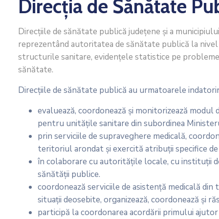
Direcția de Sănătate Pu
Direcţiile de sănătate publică judeţene şi a municipiul
reprezentând autoritatea de sănătate publică la nivel 
structurile sanitare, evidenţele statistice pe probleme
sănătate.
Direcţiile de sănătate publică au urmatoarele indatorir
evaluează, coordonează şi monitorizează modul de a
pentru unităţile sanitare din subordinea Ministeru
prin serviciile de supraveghere medicală, coordon
teritoriul arondat şi exercită atribuţii specifice
în colaborare cu autorităţile locale, cu instituţi
sănătăţii publice.
coordonează serviciile de asistenţă medicală din te
situaţii deosebite, organizează, coordonează şi r
participă la coordonarea acordării primului ajutor