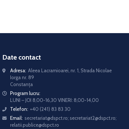
Date contact
Adresa:
Aleea Lacramioarei, nr. 1, Strada Nicolae
Iorga nr. 89
Constanța
Program lucru:
icon
LUNI – JOI 8,00-16,30 VINERI: 8,00-14,00
Telefon:
+40 (241) 83 83 30
icon
Email:
secretariat@dspct.ro; secretariat2@dspct.ro;
icon
relatii.publice@dspct.ro