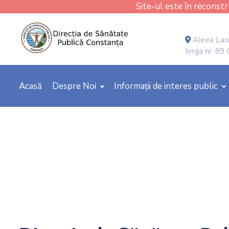
Site-ul este în reconstru
Aleea Lacr
Iorga nr. 89
Acasă
Despre Noi
Informații de interes public