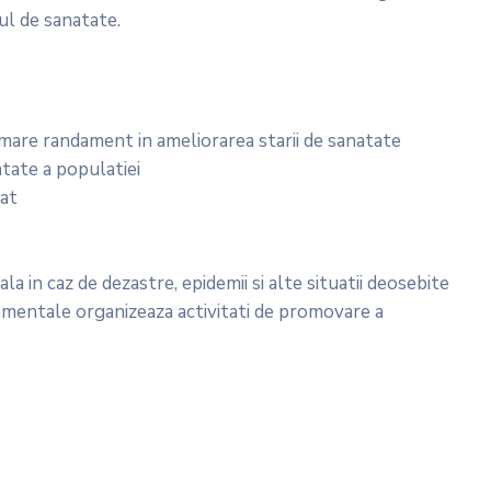
rul de sanatate.
i mare randament in ameliorarea starii de sanatate
atate a populatiei
dat
 in caz de dezastre, epidemii si alte situatii deosebite
namentale organizeaza activitati de promovare a