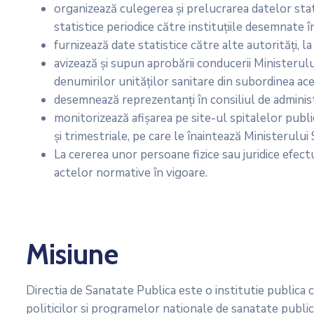
organizează culegerea şi prelucrarea datelor stati
statistice periodice către instituţiile desemnate î
furnizează date statistice către alte autorităţi, la
avizează şi supun aprobării conducerii Ministerulu
denumirilor unităţilor sanitare din subordinea ac
desemnează reprezentanţi în consiliul de administr
monitorizează afişarea pe site-ul spitalelor publi
şi trimestriale, pe care le înaintează Ministerului
La cererea unor persoane fizice sau juridice efectu
actelor normative în vigoare.
Misiune
Directia de Sanatate Publica este o institutie publica cu
politicilor si programelor nationale de sanatate publica, 