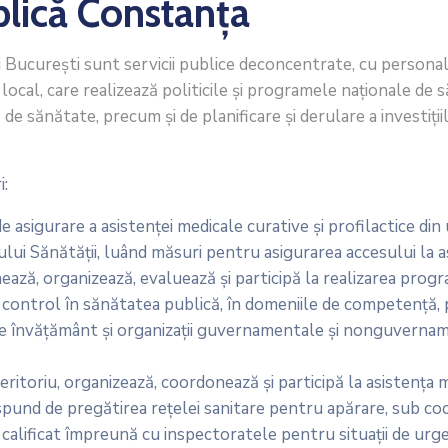
blică Constanța
ui Bucureşti sunt servicii publice deconcentrate, cu personal
local, care realizează politicile şi programele naţionale de
 de sănătate, precum şi de planificare şi derulare a investiţ
i:
sigurare a asistenţei medicale curative şi profilactice din u
lui Sănătăţii, luând măsuri pentru asigurarea accesului la as
ează, organizează, evaluează şi participă la realizarea prog
 de control în sănătatea publică, în domeniile de competenţă,
i de învăţământ şi organizaţii guvernamentale şi nonguvernam
ritoriu, organizează, coordonează şi participă la asistenţa me
ăspund de pregătirea reţelei sanitare pentru apărare, sub co
 calificat împreună cu inspectoratele pentru situaţii de urgen