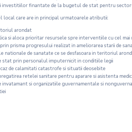
arii investitiilor finantate de la bugetul de stat pentru secto
 local care are in principal urmatoarele atributii:
itoriul arondat
ca si aloca prioritar resursele spre interventiile cu cel ma
rin prisma progresului realizat in ameliorarea starii de san
e nationale de sanatate ce se desfasoara in teritoriul aron
e stat prin personalul imputernicit in conditiile legii
az de calamitati catastrofe si situatii deosebite
gatirea retelei sanitare pentru aparare si asistenta medicala
e de invatamant si organizatiile guvernamentale si nonguver
iei