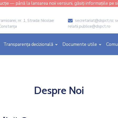
cție — până la lansarea noii versiuni, găsiți informațiile pe s
amioarei, nr. 1, Strada Nicolae
secretariat@dspct.ro; s
icon
 Constanța
relatii.publice@dspct.ro
Transparența decizională
Documente utile
Comu
Despre Noi