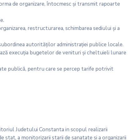
e forma de organizare, întocmesc şi transmit rapoarte
e.
rganizarea, restructurarea, schimbarea sediului şi a
subordinea autorităţilor administraţiei publice locale.
ează execuţia bugetelor de venituri şi cheltuieli lunare
tate publică, pentru care se percep tarife potrivit
itoriul Judetului Constanta in scopul realizarii
 stat, a monitorizarii starii de sanatate si a organizarii