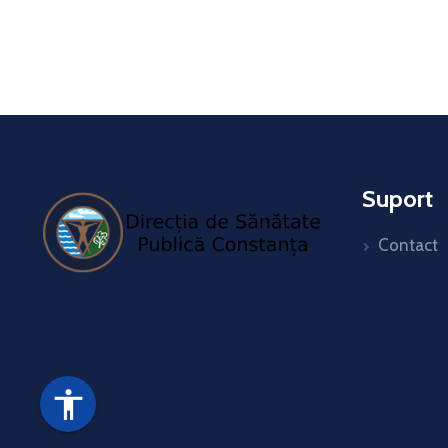
Suport
Contact
accessibility