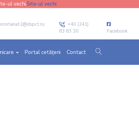
ite-ul vechi.
Site-ul vechi
icon
ecretariat2@dspct.ro;
+40 (241)
83 83 30
Facebook
cauta
nicare
Portal cetățeni
Contact