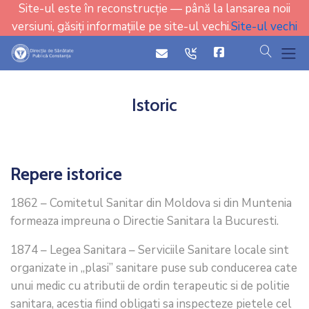
Site-ul este în reconstrucție — până la lansarea noii
versiuni, găsiți informațiile pe site-ul vechi.
Site-ul vechi
cauta
icon
icon
Istoric
Repere istorice
1862 – Comitetul Sanitar din Moldova si din Muntenia
formeaza impreuna o Directie Sanitara la Bucuresti.
1874 – Legea Sanitara – Serviciile Sanitare locale sint
organizate in „plasi” sanitare puse sub conducerea cate
unui medic cu atributii de ordin terapeutic si de politie
sanitara, acestia fiind obligati sa inspecteze pietele cel