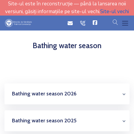
Site-ul este în reconstrucție — până la lansarea noii
versiuni, găsiți informațiile pe site-ul vechi.
Site-ul vechi
cauta
icon
icon
Bathing water season
Bathing water season 2026
Bathing water season 2025