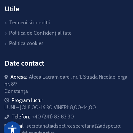
Utile
Termeni si condiții
Politica de Confidențialitate
Politica cookies
Date contact
Adresa:
Aleea Lacramioarei, nr. 1, Strada Nicolae Iorga
nr. 89
Constanța
icon
Program lucru:
LUNI – JOI 8,00-16,30 VINERI: 8,00-14,00
Telefon:
+40 (241) 83 83 30
icon
Email:
secretariat@dspct.ro; secretariat2@dspct.ro;
icon
accessibility