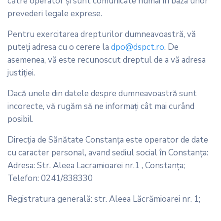
către operator şi sunt comunicate numai în baza unor
prevederi legale exprese.
Pentru exercitarea drepturilor dumneavoastră, vă
puteţi adresa cu o cerere la
dpo@dspct.ro
. De
asemenea, vă este recunoscut dreptul de a vă adresa
justiţiei.
Dacă unele din datele despre dumneavoastră sunt
incorecte, vă rugăm să ne informaţi cât mai curând
posibil.
Direcția de Sănătate Constanța este operator de date
cu caracter personal, avand sediul social în Constanța:
Adresa: Str. Aleea Lacramioarei nr.1 , Constanța;
Telefon: 0241/838330
Registratura generală: str. Aleea Lăcrămioarei nr. 1;