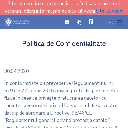
Site-ul este în reconstrucție — până la lansarea noii
versiuni, găsiți informațiile pe site-ul vechi.
Site-ul vechi
cauta
icon
icon
Politica de Confidențialitate
30.04.2020
În conformitate cu prevederile Regulamentului nr.
679 din 27 aprilie 2016 privind protecţia persoanelor
fizice în ceea ce priveşte prelucrarea datelor cu
caracter personal şi privind libera circulaţie a acestor
date şi de abrogare a Directivei 95/46/CE
(Regulamentul general privind protecţia datelor),
Direcția de Sănătate Publică Constanța, prelucrează