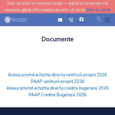
Site-ul este în reconstrucție — până la lansarea noii
versiuni, găsiți informațiile pe site-ul vechi.
Site-ul vechi
cauta
icon
icon
Documente
Anexa privind achizitia directa veniturii proprii 2026
PAAP veniturii proprii 2026
Anexa privind achizitia directa credite bugetare 2026
PAAP Credite Bugetare 2026