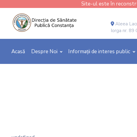
Site-ul este în reconstru
Aleea Lacr
Iorga nr. 89
Acasă
Despre Noi
Informații de interes public