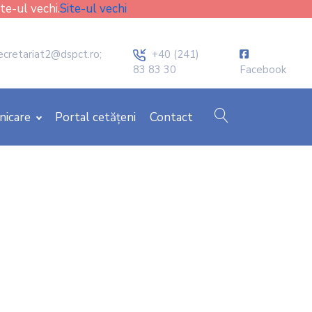
ite-ul vechi.
Site-ul vechi
icon
ecretariat2@dspct.ro;
+40 (241)
83 83 30
Facebook
cauta
nicare
Portal cetățeni
Contact