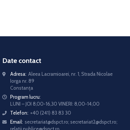
Date contact
Adresa:
Aleea Lacramioarei, nr. 1, Strada Nicolae
Iorga nr. 89
Constanța
Program lucru:
icon
LUNI – JOI 8,00-16,30 VINERI: 8,00-14,00
Telefon:
+40 (241) 83 83 30
icon
Email:
secretariat@dspct.ro; secretariat2@dspct.ro;
icon
relatii.publice@dspct.ro