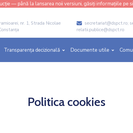
cție — până la lansarea noii versiuni, găsiți informațiile pe s
amioarei, nr. 1, Strada Nicolae
secretariat@dspct.ro; s
icon
 Constanța
relatii.publice@dspct.ro
Transparența decizională
Documente utile
Comu
Politica cookies