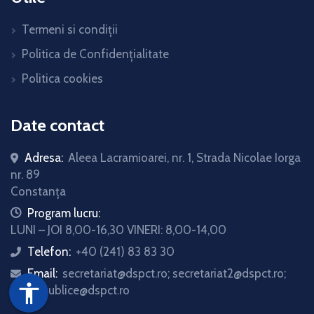
Termeni si condiții
Politica de Confidențialitate
Politica cookies
Date contact
Adresa:
Aleea Lacramioarei, nr. 1, Strada Nicolae Iorga
nr. 89
Constanța
icon
Program lucru:
LUNI – JOI 8,00-16,30 VINERI: 8,00-14,00
Telefon:
+40 (241) 83 83 30
icon
Email:
secretariat@dspct.ro; secretariat2@dspct.ro;
icon
accessibility
relatii.publice@dspct.ro