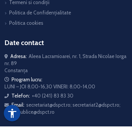
Termeni si condiții
Politica de Confidențialitate
Politica cookies
Date contact
Adresa:
Aleea Lacramioarei, nr. 1, Strada Nicolae Iorga
nr. 89
Constanța
icon
Program lucru:
LUNI – JOI 8,00-16,30 VINERI: 8,00-14,00
Telefon:
+40 (241) 83 83 30
icon
Email:
secretariat@dspct.ro; secretariat2@dspct.ro;
icon
accessibility
relatii.publice@dspct.ro