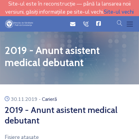
Site-ul este în reconstrucție — până la lansarea noii
versiuni, găsiți informațiile pe site-ul vechi.
Site-ul vechi
cauta
icon
icon
2019 - Anunt asistent
medical debutant
icon
30.11.2019
-
Carieră
2019 - Anunt asistent medical
debutant
Fisiere ataşate