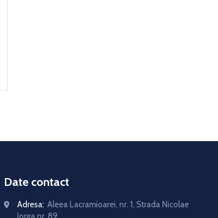
Date contact
Adresa:
Aleea Lacramioarei, nr. 1, Strada Nicolae
Iorga nr. 89