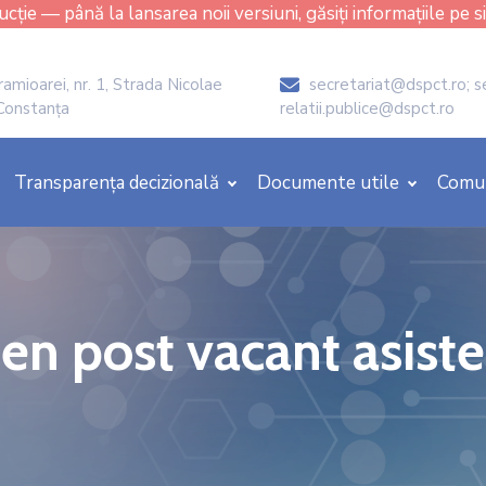
cție — până la lansarea noii versiuni, găsiți informațiile pe s
amioarei, nr. 1, Strada Nicolae
secretariat@dspct.ro; s
icon
 Constanța
relatii.publice@dspct.ro
Transparența decizională
Documente utile
Comu
n post vacant asiste