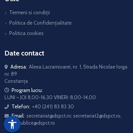
Termeni si condiții
Politica de Confidențialitate
Politica cookies
Date contact
Adresa:
Aleea Lacramioarei, nr. 1, Strada Nicolae Iorga
nr. 89
Constanța
icon
Program lucru:
LUNI – JOI 8,00-16,30 VINERI: 8,00-14,00
Telefon:
+40 (241) 83 83 30
icon
Email:
secretariat@dspct.ro; secretariat2@dspct.ro;
icon
accessibility
relatii.publice@dspct.ro