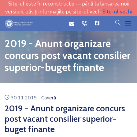
Site-ul este în reconstrucție — până la lansarea noii
versiuni, găsiți informațiile pe site-ul vechi.
Site-ul vechi
cauta
icon
icon
2019 - Anunt organizare
concurs post vacant consilier
superior-buget finante
icon
30.11.2019
-
Carieră
2019 - Anunt organizare concurs
post vacant consilier superior-
buget finante