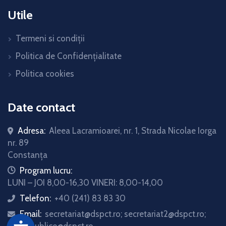
Utile
Termeni si condiții
Politica de Confidențialitate
Politica cookies
Date contact
Adresa:
Aleea Lacramioarei, nr. 1, Strada Nicolae Iorga
nr. 89
Constanța
icon
Program lucru:
LUNI – JOI 8,00-16,30 VINERI: 8,00-14,00
Telefon:
+40 (241) 83 83 30
icon
Email:
secretariat@dspct.ro; secretariat2@dspct.ro;
icon
relatii.publice@dspct.ro