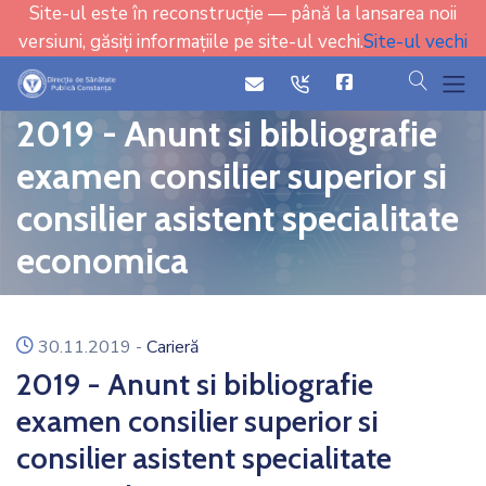
Site-ul este în reconstrucție — până la lansarea noii
versiuni, găsiți informațiile pe site-ul vechi.
Site-ul vechi
cauta
icon
icon
2019 - Anunt si bibliografie
examen consilier superior si
consilier asistent specialitate
economica
icon
30.11.2019
-
Carieră
2019 - Anunt si bibliografie
examen consilier superior si
consilier asistent specialitate