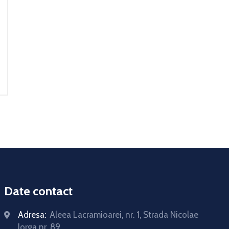
Date contact
Adresa:
Aleea Lacramioarei, nr. 1, Strada Nicolae
Iorga nr. 89