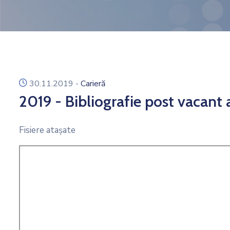
icon
30.11.2019
-
Carieră
2019 - Bibliografie post vacant
Fisiere ataşate