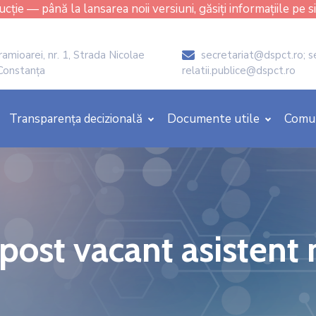
cție — până la lansarea noii versiuni, găsiți informațiile pe s
amioarei, nr. 1, Strada Nicolae
secretariat@dspct.ro; s
icon
 Constanța
relatii.publice@dspct.ro
Transparența decizională
Documente utile
Comu
 post vacant asistent