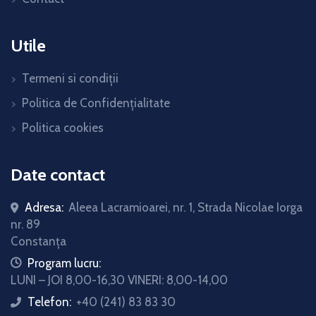
Utile
Termeni si condiții
Politica de Confidențialitate
Politica cookies
Date contact
Adresa:
Aleea Lacramioarei, nr. 1, Strada Nicolae Iorga
nr. 89
Constanța
icon
Program lucru:
LUNI – JOI 8,00-16,30 VINERI: 8,00-14,00
Telefon:
+40 (241) 83 83 30
icon