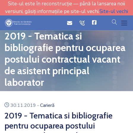
Site-ul este în reconstrucție — până la lansarea noii
versiuni, găsiți informațiile pe site-ul vechi.
Site-ul vechi
cauta
icon
icon
2019 - Tematica si
bibliografie pentru ocuparea
postului contractual vacant
de asistent principal
laborator
icon
30.11.2019
-
Carieră
2019 - Tematica si bibliografie
pentru ocuparea postului