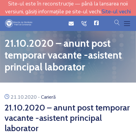
Site-ul este în reconstrucție — până la lansarea noii
versiuni, găsiți informațiile pe site-ul vechi.
Site-ul vechi
cauta
icon
icon
21.10.2020 – anunt post
temporar vacante -asistent
principal laborator
icon
21.10.2020
-
Carieră
21.10.2020 – anunt post temporar
vacante -asistent principal
laborator