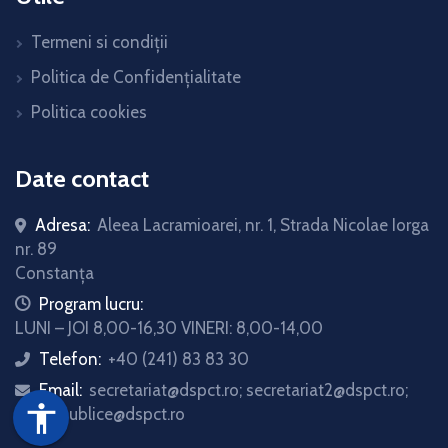
Termeni si condiții
Politica de Confidențialitate
Politica cookies
Date contact
Adresa:
Aleea Lacramioarei, nr. 1, Strada Nicolae Iorga
nr. 89
Constanța
icon
Program lucru:
LUNI – JOI 8,00-16,30 VINERI: 8,00-14,00
Telefon:
+40 (241) 83 83 30
icon
Email:
secretariat@dspct.ro; secretariat2@dspct.ro;
icon
accessibility
relatii.publice@dspct.ro