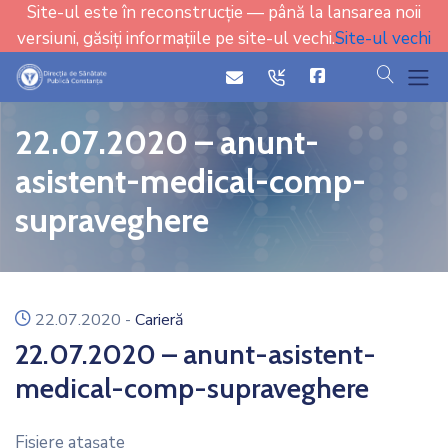
Site-ul este în reconstrucție — până la lansarea noii
versiuni, găsiți informațiile pe site-ul vechi.
Site-ul vechi
cauta
icon
icon
22.07.2020 – anunt-
asistent-medical-comp-
supraveghere
icon
22.07.2020
-
Carieră
22.07.2020 – anunt-asistent-
medical-comp-supraveghere
Fisiere ataşate