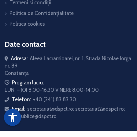
Termeni si condiții
Politica de Confidențialitate
Politica cookies
Date contact
Adresa:
Aleea Lacramioarei, nr. 1, Strada Nicolae Iorga
nr. 89
Constanța
icon
Program lucru:
LUNI – JOI 8,00-16,30 VINERI: 8,00-14,00
Telefon:
+40 (241) 83 83 30
icon
Email:
secretariat@dspct.ro; secretariat2@dspct.ro;
icon
accessibility
relatii.publice@dspct.ro