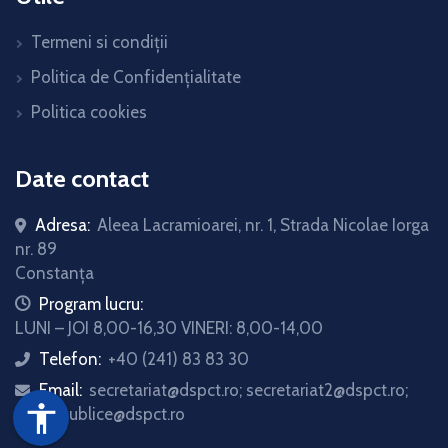
Termeni si condiții
Politica de Confidențialitate
Politica cookies
Date contact
Adresa:
Aleea Lacramioarei, nr. 1, Strada Nicolae Iorga
nr. 89
Constanța
icon
Program lucru:
LUNI – JOI 8,00-16,30 VINERI: 8,00-14,00
Telefon:
+40 (241) 83 83 30
icon
Email:
secretariat@dspct.ro; secretariat2@dspct.ro;
icon
accessibility
relatii.publice@dspct.ro