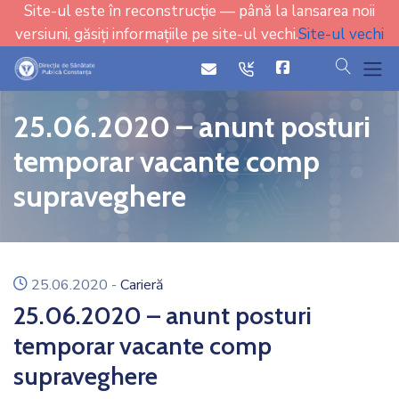
Site-ul este în reconstrucție — până la lansarea noii
versiuni, găsiți informațiile pe site-ul vechi.
Site-ul vechi
cauta
icon
icon
25.06.2020 – anunt posturi
temporar vacante comp
supraveghere
icon
25.06.2020
-
Carieră
25.06.2020 – anunt posturi
temporar vacante comp
supraveghere