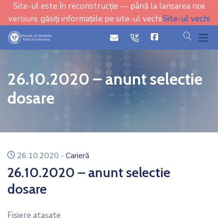
Site-ul este în reconstrucție — până la lansarea noii
versiuni, găsiți informațiile pe site-ul vechi.
Site-ul vechi
cauta
icon
icon
26.10.2020 – anunt selectie
dosare
icon
26.10.2020
-
Carieră
26.10.2020 – anunt selectie
dosare
Fisiere ataşate