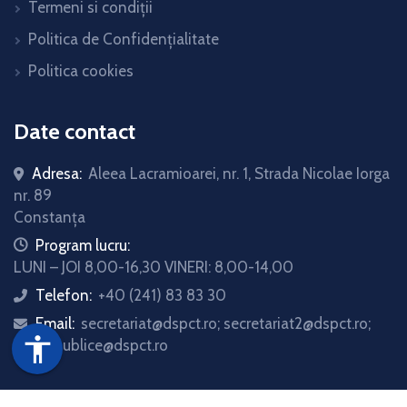
Termeni si condiții
Politica de Confidențialitate
Politica cookies
Date contact
Adresa:
Aleea Lacramioarei, nr. 1, Strada Nicolae Iorga
nr. 89
Constanța
icon
Program lucru:
LUNI – JOI 8,00-16,30 VINERI: 8,00-14,00
Telefon:
+40 (241) 83 83 30
icon
Email:
secretariat@dspct.ro; secretariat2@dspct.ro;
icon
accessibility
relatii.publice@dspct.ro