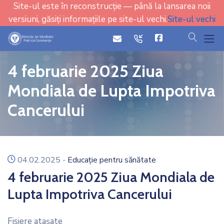
Site-ul este în reconstrucție — până la lansarea noii
versiuni, găsiți informațiile pe site-ul vechi.
Site-ul vechi
cauta
icon
icon
4 februarie 2025 Ziua
Mondiala de Lupta Impotriva
Cancerului
icon
04.02.2025
-
Educație pentru sănătate
4 februarie 2025 Ziua Mondiala de
Lupta Impotriva Cancerului
Fisiere ataşate