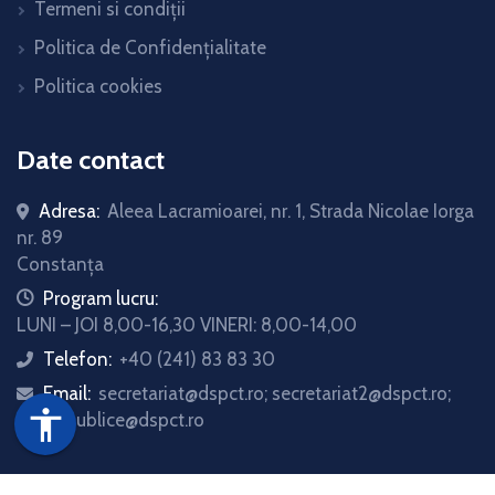
Termeni si condiții
Politica de Confidențialitate
Politica cookies
Date contact
Adresa:
Aleea Lacramioarei, nr. 1, Strada Nicolae Iorga
nr. 89
Constanța
icon
Program lucru:
LUNI – JOI 8,00-16,30 VINERI: 8,00-14,00
Telefon:
+40 (241) 83 83 30
icon
Email:
secretariat@dspct.ro; secretariat2@dspct.ro;
icon
accessibility
relatii.publice@dspct.ro