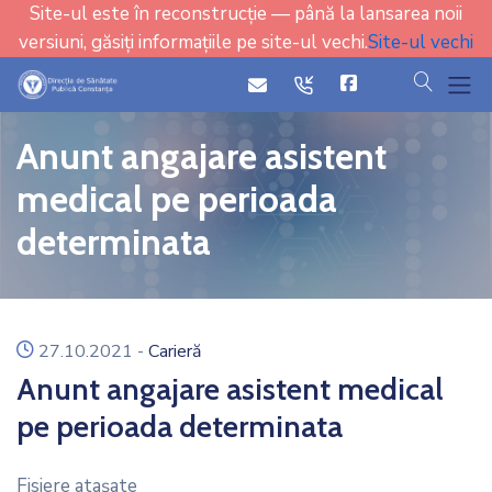
Site-ul este în reconstrucție — până la lansarea noii
versiuni, găsiți informațiile pe site-ul vechi.
Site-ul vechi
cauta
icon
icon
Anunt angajare asistent
medical pe perioada
determinata
icon
27.10.2021
-
Carieră
Anunt angajare asistent medical
pe perioada determinata
Fisiere ataşate