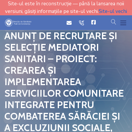
Site-ul este în reconstrucție — până la lansarea noii
versiuni, găsiți informațiile pe site-ul vechi.
Site-ul vechi
cauta
icon
icon
ANUNȚ DE RECRUTARE ȘI
SELECȚIE MEDIATORI
SANITARI – PROIECT:
CREAREA ȘI
IMPLEMENTAREA
SERVICIILOR COMUNITARE
INTEGRATE PENTRU
COMBATEREA SĂRĂCIEI ȘI
A EXCLUZIUNII SOCIALE,