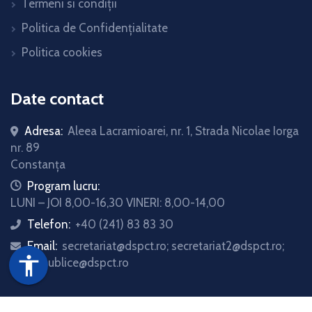
Termeni si condiții
Politica de Confidențialitate
Politica cookies
Date contact
Adresa:
Aleea Lacramioarei, nr. 1, Strada Nicolae Iorga
nr. 89
Constanța
icon
Program lucru:
LUNI – JOI 8,00-16,30 VINERI: 8,00-14,00
Telefon:
+40 (241) 83 83 30
icon
Email:
secretariat@dspct.ro; secretariat2@dspct.ro;
icon
accessibility
relatii.publice@dspct.ro