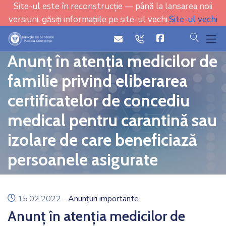
Site-ul este în reconstrucție — până la lansarea noii
versiuni, găsiți informațiile pe site-ul vechi.
Site-ul vechi
cauta
icon
icon
Anunț în atenția medicilor de
familie privind eliberarea
certificatelor de concediu
medical pentru carantină sau
izolare de care beneficiază
persoanele asigurate
icon
15.02.2022
-
Anunțuri importante
Anunț în atenția medicilor de