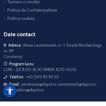
Termeni si condiții
Politica de Confidențialitate
Politica cookies
Date contact
Adresa:
Aleea Lacramioarei, nr. 1, Strada Nicolae Iorga
nr. 89
Constanța
icon
Program lucru:
LUNI – JOI 8,00-16,30 VINERI: 8,00-14,00
Telefon:
+40 (241) 83 83 30
icon
Email:
secretariat@dspct.ro; secretariat2@dspct.ro;
icon
accessibility
relatii.publice@dspct.ro