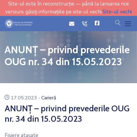
Site-ul este în reconstrucție — până la lansarea noii
versiuni, găsiți informațiile pe site-ul vechi.
Site-ul vechi
cauta
icon
icon
ANUNȚ – privind prevederile
OUG nr. 34 din 15.05.2023
icon
17.05.2023
-
Carieră
ANUNȚ – privind prevederile OUG
nr. 34 din 15.05.2023
Fisiere ataşate