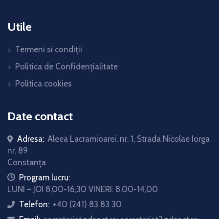
Utile
Termeni si condiții
Politica de Confidențialitate
Politica cookies
Date contact
Adresa:
Aleea Lacramioarei, nr. 1, Strada Nicolae Iorga
nr. 89
Constanța
icon
Program lucru:
LUNI – JOI 8,00-16,30 VINERI: 8,00-14,00
Telefon:
+40 (241) 83 83 30
icon