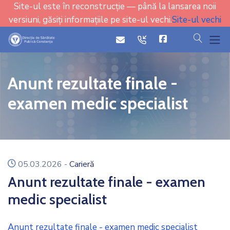
Site-ul este în reconstrucție — până la lansarea noii
versiuni, găsiți informațiile pe site-ul vechi.
Site-ul vechi
cauta
icon
icon
Anunt rezultate finale -
examen medic specialist
icon
05.03.2026
-
Carieră
Anunt rezultate finale - examen
medic specialist
Anunt rezultate finale - examen medic specialist