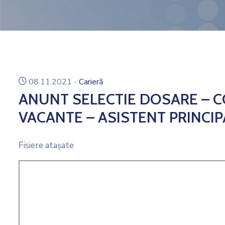
icon
08.11.2021
-
Carieră
ANUNT SELECTIE DOSARE – 
VACANTE – ASISTENT PRINCI
Fisiere ataşate