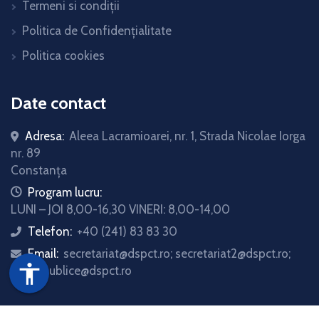
Termeni si condiții
Politica de Confidențialitate
Politica cookies
Date contact
Adresa:
Aleea Lacramioarei, nr. 1, Strada Nicolae Iorga
nr. 89
Constanța
icon
Program lucru:
LUNI – JOI 8,00-16,30 VINERI: 8,00-14,00
Telefon:
+40 (241) 83 83 30
icon
Email:
secretariat@dspct.ro; secretariat2@dspct.ro;
icon
accessibility
relatii.publice@dspct.ro