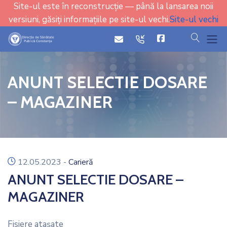
Site-ul este în reconstrucție — până la lansarea noii
versiuni, găsiți informațiile pe site-ul vechi.
Site-ul vechi
cauta
icon
icon
ANUNT SELECTIE DOSARE
– MAGAZINER
icon
12.05.2023
-
Carieră
ANUNT SELECTIE DOSARE –
MAGAZINER
Fisiere ataşate