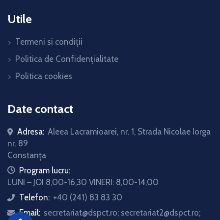
Utile
Termeni si condiții
Politica de Confidențialitate
Politica cookies
Date contact
Adresa:
Aleea Lacramioarei, nr. 1, Strada Nicolae Iorga
nr. 89
Constanța
icon
Program lucru:
LUNI – JOI 8,00-16,30 VINERI: 8,00-14,00
Telefon:
+40 (241) 83 83 30
icon
Email:
secretariat@dspct.ro; secretariat2@dspct.ro;
icon