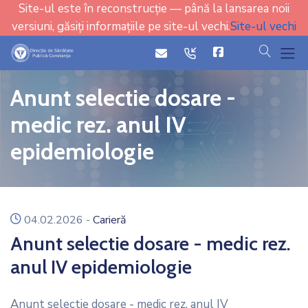
Site-ul este în reconstrucție — până la lansarea noii
versiuni, găsiți informațiile pe site-ul vechi.
Site-ul vechi
cauta
icon
icon
Anunt selectie dosare -
medic rez. anul IV
epidemiologie
icon
04.02.2026
-
Carieră
Anunt selectie dosare - medic rez.
anul IV epidemiologie
Anunt selectie dosare - medic rez. anul IV