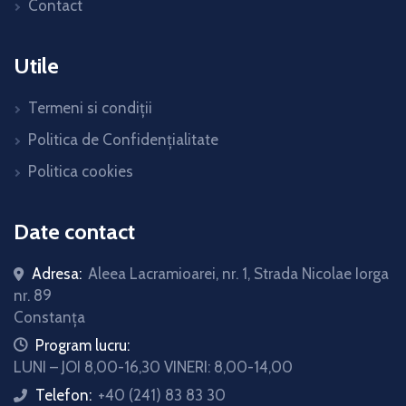
Contact
Utile
Termeni si condiții
Politica de Confidențialitate
Politica cookies
Date contact
Adresa:
Aleea Lacramioarei, nr. 1, Strada Nicolae Iorga
nr. 89
Constanța
icon
Program lucru:
LUNI – JOI 8,00-16,30 VINERI: 8,00-14,00
Telefon:
+40 (241) 83 83 30
icon