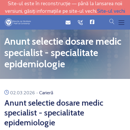
Site-ul este în reconstrucție — până la lansarea noii
versiuni, găsiți informațiile pe site-ul vechi.
Site-ul vechi
cauta
icon
icon
Anunt selectie dosare medic
specialist - specialitate
epidemiologie
icon
02.03.2026
-
Carieră
Anunt selectie dosare medic
specialist - specialitate
epidemiologie