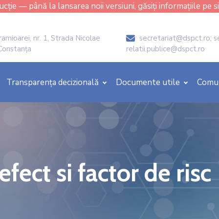
cție — până la lansarea noii versiuni, găsiți informațiile pe s
amioarei, nr. 1, Strada Nicolae
secretariat@dspct.ro; s
icon
 Constanța
relatii.publice@dspct.ro
Transparența decizională
Documente utile
Comu
t si factor de risc