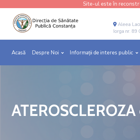
Site-ul este în reconstru
Aleea Lacr
Iorga nr. 89
Acasă
Despre Noi
Informații de interes public
ATEROSCLEROZA efec