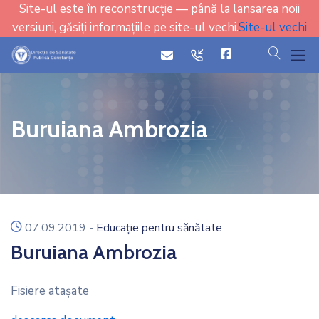
Site-ul este în reconstrucție — până la lansarea noii
versiuni, găsiți informațiile pe site-ul vechi.
Site-ul vechi
cauta
icon
icon
Buruiana Ambrozia
icon
07.09.2019
-
Educație pentru sănătate
Buruiana Ambrozia
Fisiere ataşate