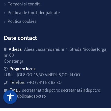
Termeni si condiții
Politica de Confidențialitate
Politica cookies
Date contact
Adresa:
Aleea Lacramioarei, nr. 1, Strada Nicolae Iorga
nr. 89
Constanța
icon
Program lucru:
LUNI – JOI 8,00-16,30 VINERI: 8,00-14,00
Telefon:
+40 (241) 83 83 30
icon
Email:
secretariat@dspct.ro; secretariat2@dspct.ro;
icon
accessibility
relatii.publice@dspct.ro