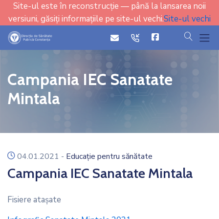
Site-ul este în reconstrucție — până la lansarea noii
versiuni, găsiți informațiile pe site-ul vechi.
Site-ul vechi
cauta
icon
icon
Campania IEC Sanatate
Mintala
icon
04.01.2021
-
Educație pentru sănătate
Campania IEC Sanatate Mintala
Fisiere ataşate