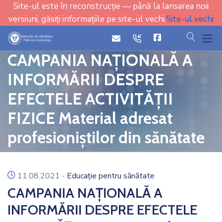
Site-ul este în reconstrucție — până la lansarea noii
versiuni, găsiți informațiile pe site-ul vechi.
Site-ul vechi
cauta
icon
icon
CAMPANIA NAŢIONALĂ A
INFORMĂRII DESPRE
EFECTELE ACTIVITĂȚII
FIZICE Material adresat
profesioniștilor din sănătate
icon
11.08.2021
-
Educație pentru sănătate
CAMPANIA NAŢIONALĂ A
INFORMĂRII DESPRE EFECTELE