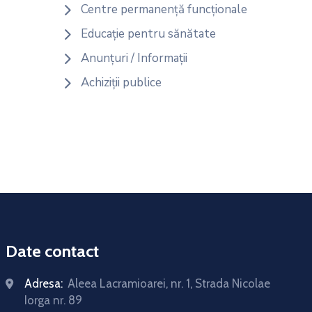
Centre permanență funcționale
Educație pentru sănătate
Anunțuri / Informații
Achiziții publice
Date contact
Adresa:
Aleea Lacramioarei, nr. 1, Strada Nicolae
Iorga nr. 89