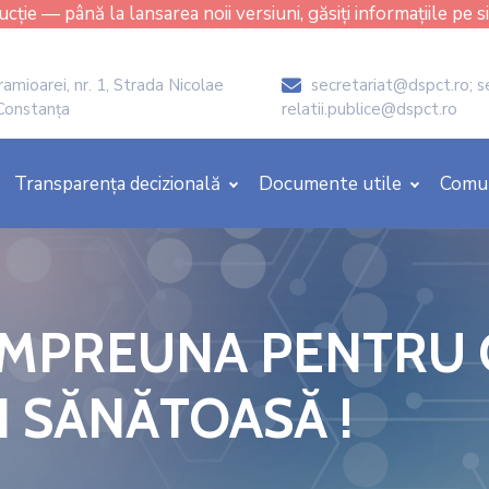
cție — până la lansarea noii versiuni, găsiți informațiile pe s
amioarei, nr. 1, Strada Nicolae
secretariat@dspct.ro; s
icon
 Constanța
relatii.publice@dspct.ro
Transparența decizională
Documente utile
Comu
 ÎMPREUNA PENTRU 
I SĂNĂTOASĂ !