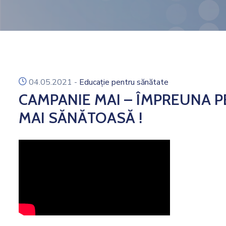
icon
04.05.2021
-
Educație pentru sănătate
CAMPANIE MAI – ÎMPREUNA P
MAI SĂNĂTOASĂ !