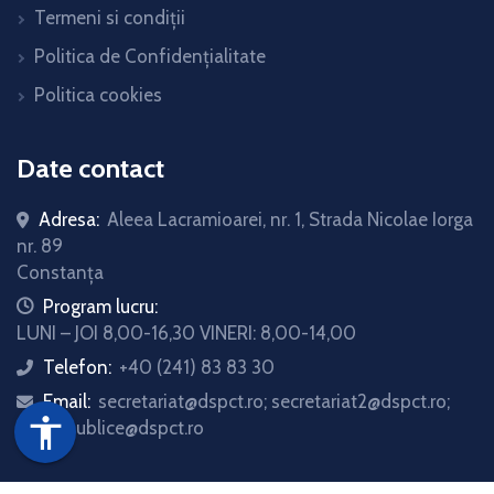
Termeni si condiții
Politica de Confidențialitate
Politica cookies
Date contact
Adresa:
Aleea Lacramioarei, nr. 1, Strada Nicolae Iorga
nr. 89
Constanța
icon
Program lucru:
LUNI – JOI 8,00-16,30 VINERI: 8,00-14,00
Telefon:
+40 (241) 83 83 30
icon
Email:
secretariat@dspct.ro; secretariat2@dspct.ro;
icon
accessibility
relatii.publice@dspct.ro