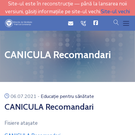
Site-ul este în reconstrucție — până la lansarea noii
versiuni, găsiți informațiile pe site-ul vechi.
Site-ul vechi
cauta
icon
icon
CANICULA Recomandari
icon
06.07.2021
-
Educație pentru sănătate
CANICULA Recomandari
Fisiere ataşate