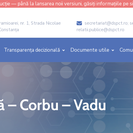
cție — până la lansarea noii versiuni, găsiți informațiile pe s
amioarei, nr. 1, Strada Nicolae
secretariat@dspct.ro; s
icon
 Constanța
relatii.publice@dspct.ro
Transparența decizională
Documente utile
Comu
ă – Corbu – Vadu