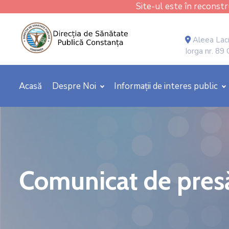
Site-ul este în reconstru
Aleea Lacr
Iorga nr. 89
Acasă
Despre Noi
Informații de interes public
Comunicat de pres