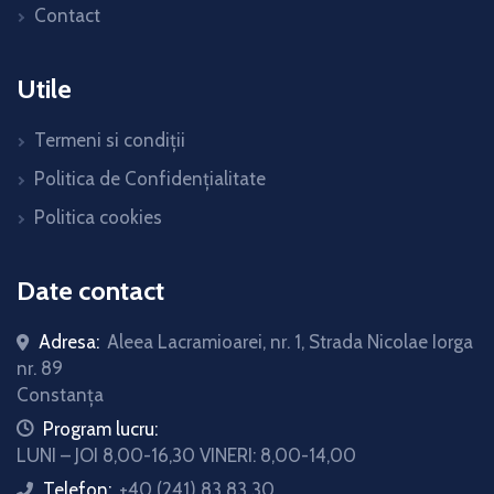
Contact
Utile
Termeni si condiții
Politica de Confidențialitate
Politica cookies
Date contact
Adresa:
Aleea Lacramioarei, nr. 1, Strada Nicolae Iorga
nr. 89
Constanța
icon
Program lucru:
LUNI – JOI 8,00-16,30 VINERI: 8,00-14,00
Telefon:
+40 (241) 83 83 30
icon