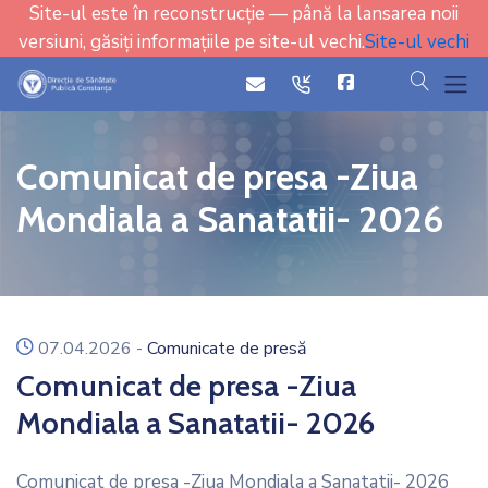
Site-ul este în reconstrucție — până la lansarea noii
versiuni, găsiți informațiile pe site-ul vechi.
Site-ul vechi
cauta
icon
icon
Comunicat de presa -Ziua
Mondiala a Sanatatii- 2026
icon
07.04.2026
-
Comunicate de presă
Comunicat de presa -Ziua
Mondiala a Sanatatii- 2026
Comunicat de presa -Ziua Mondiala a Sanatatii- 2026