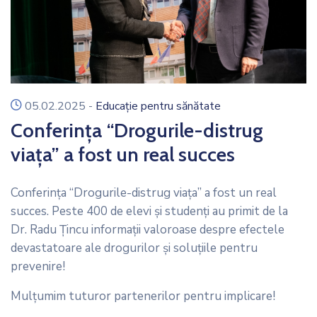
icon
05.02.2025
-
Educație pentru sănătate
Conferința “Drogurile-distrug
viața” a fost un real succes
Conferința “Drogurile-distrug viața” a fost un real
succes. Peste 400 de elevi și studenți au primit de la
Dr. Radu Țincu
informații valoroase despre efectele
devastatoare ale drogurilor și soluțiile pentru
prevenire!
Mulțumim tuturor partenerilor pentru implicare!