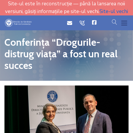
Site-ul este în reconstrucție — până la lansarea noii
versiuni, găsiți informațiile pe site-ul vechi.
Site-ul vechi
cauta
icon
icon
Conferința “Drogurile-
distrug viața” a fost un real
succes