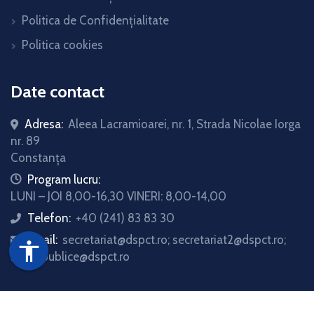
Politica de Confidențialitate
Politica cookies
Date contact
Adresa:
Aleea Lacramioarei, nr. 1, Strada Nicolae Iorga
nr. 89
Constanța
icon
Program lucru:
LUNI – JOI 8,00-16,30 VINERI: 8,00-14,00
Telefon:
+40 (241) 83 83 30
icon
Email:
secretariat@dspct.ro; secretariat2@dspct.ro;
icon
accessibility
relatii.publice@dspct.ro