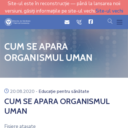
Site-ul este în reconstrucție — până la lansarea noii
versiuni, găsiți informațiile pe site-ul vechi.
Site-ul vechi
cauta
icon
icon
CUM SE APARA
ORGANISMUL UMAN
icon
20.08.2020
-
Educație pentru sănătate
CUM SE APARA ORGANISMUL
UMAN
Fisiere ataşate