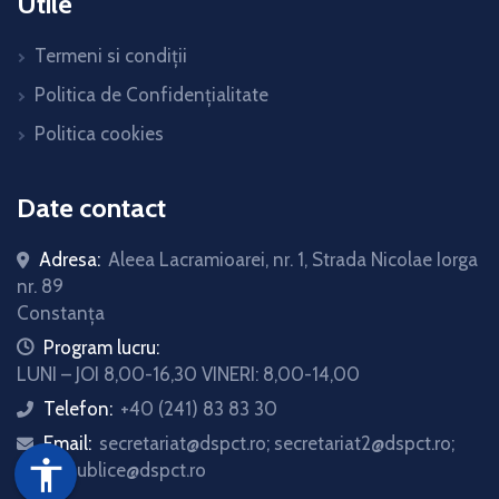
Utile
Termeni si condiții
Politica de Confidențialitate
Politica cookies
Date contact
Adresa:
Aleea Lacramioarei, nr. 1, Strada Nicolae Iorga
nr. 89
Constanța
icon
Program lucru:
LUNI – JOI 8,00-16,30 VINERI: 8,00-14,00
Telefon:
+40 (241) 83 83 30
icon
Email:
secretariat@dspct.ro; secretariat2@dspct.ro;
icon
accessibility
relatii.publice@dspct.ro