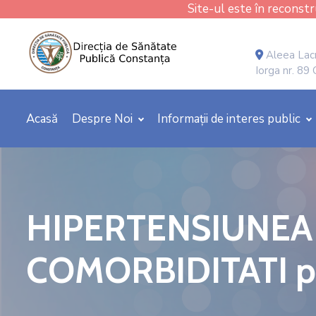
Site-ul este în reconstru
Aleea Lacr
Iorga nr. 89
Acasă
Despre Noi
Informații de interes public
HIPERTENSIUNEA A
COMORBIDITATI pe