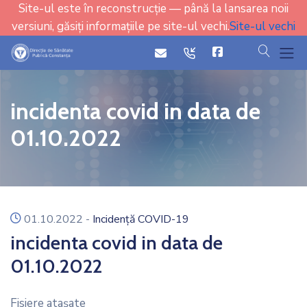
Site-ul este în reconstrucție — până la lansarea noii
versiuni, găsiți informațiile pe site-ul vechi.
Site-ul vechi
cauta
icon
icon
incidenta covid in data de
01.10.2022
icon
01.10.2022
-
Incidență COVID-19
incidenta covid in data de
01.10.2022
Fisiere ataşate