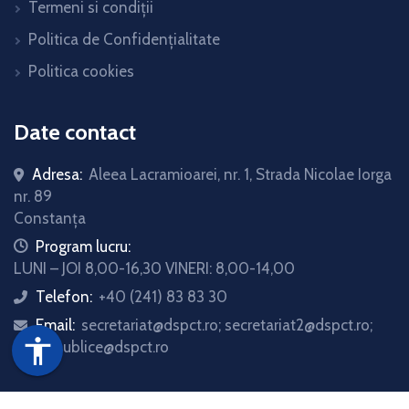
Termeni si condiții
Politica de Confidențialitate
Politica cookies
Date contact
Adresa:
Aleea Lacramioarei, nr. 1, Strada Nicolae Iorga
nr. 89
Constanța
icon
Program lucru:
LUNI – JOI 8,00-16,30 VINERI: 8,00-14,00
Telefon:
+40 (241) 83 83 30
icon
Email:
secretariat@dspct.ro; secretariat2@dspct.ro;
icon
accessibility
relatii.publice@dspct.ro