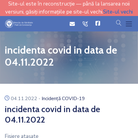
Site-ul este în reconstrucție — până la lansarea noii
versiuni, găsiți informațiile pe site-ul vechi.
Site-ul vechi
cauta
icon
icon
incidenta covid in data de
04.11.2022
icon
04.11.2022
-
Incidență COVID-19
incidenta covid in data de
04.11.2022
Fisiere ataşate