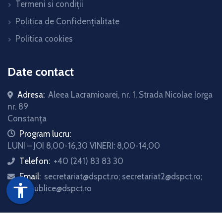
Termeni si condiții
Politica de Confidențialitate
Politica cookies
Date contact
Adresa:
Aleea Lacramioarei, nr. 1, Strada Nicolae Iorga
nr. 89
Constanța
icon
Program lucru:
LUNI – JOI 8,00-16,30 VINERI: 8,00-14,00
Telefon:
+40 (241) 83 83 30
icon
Email:
secretariat@dspct.ro; secretariat2@dspct.ro;
icon
accessibility
relatii.publice@dspct.ro