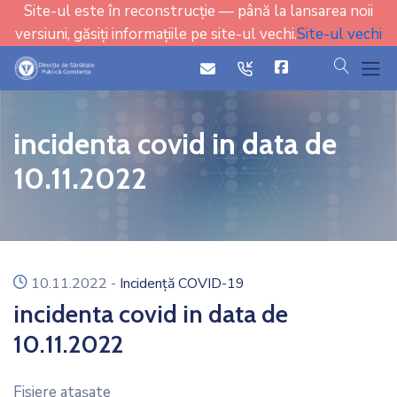
Site-ul este în reconstrucție — până la lansarea noii
versiuni, găsiți informațiile pe site-ul vechi.
Site-ul vechi
cauta
icon
icon
incidenta covid in data de
10.11.2022
icon
10.11.2022
-
Incidență COVID-19
incidenta covid in data de
10.11.2022
Fisiere ataşate