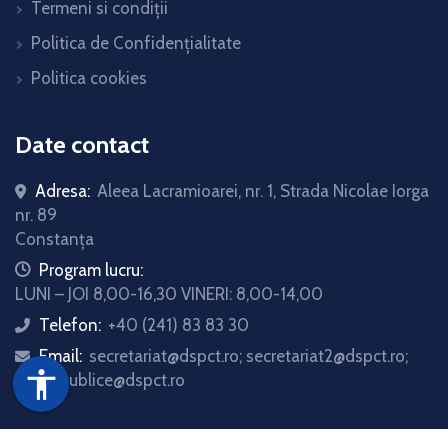
Termeni si condiții
Politica de Confidențialitate
Politica cookies
Date contact
Adresa:
Aleea Lacramioarei, nr. 1, Strada Nicolae Iorga
nr. 89
Constanța
icon
Program lucru:
LUNI – JOI 8,00-16,30 VINERI: 8,00-14,00
Telefon:
+40 (241) 83 83 30
icon
Email:
secretariat@dspct.ro; secretariat2@dspct.ro;
icon
accessibility
relatii.publice@dspct.ro