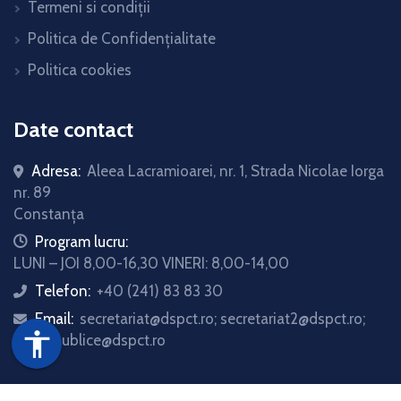
Termeni si condiții
Politica de Confidențialitate
Politica cookies
Date contact
Adresa:
Aleea Lacramioarei, nr. 1, Strada Nicolae Iorga
nr. 89
Constanța
icon
Program lucru:
LUNI – JOI 8,00-16,30 VINERI: 8,00-14,00
Telefon:
+40 (241) 83 83 30
icon
Email:
secretariat@dspct.ro; secretariat2@dspct.ro;
icon
accessibility
relatii.publice@dspct.ro