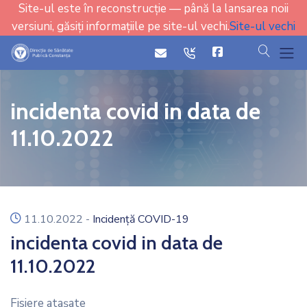
Site-ul este în reconstrucție — până la lansarea noii
versiuni, găsiți informațiile pe site-ul vechi.
Site-ul vechi
cauta
icon
icon
incidenta covid in data de
11.10.2022
icon
11.10.2022
-
Incidență COVID-19
incidenta covid in data de
11.10.2022
Fisiere ataşate