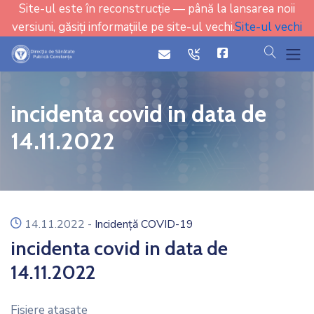
Site-ul este în reconstrucție — până la lansarea noii
versiuni, găsiți informațiile pe site-ul vechi.
Site-ul vechi
cauta
icon
icon
incidenta covid in data de
14.11.2022
icon
14.11.2022
-
Incidență COVID-19
incidenta covid in data de
14.11.2022
Fisiere ataşate