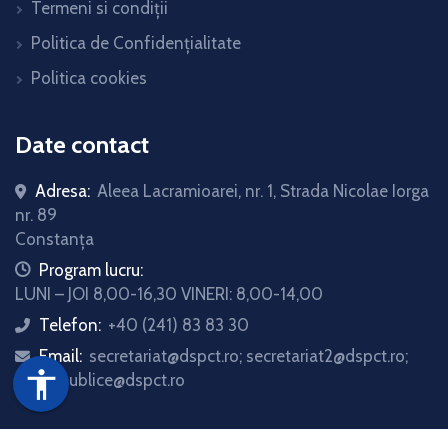
Termeni si condiții
Politica de Confidențialitate
Politica cookies
Date contact
Adresa:
Aleea Lacramioarei, nr. 1, Strada Nicolae Iorga
nr. 89
Constanța
icon
Program lucru:
LUNI – JOI 8,00-16,30 VINERI: 8,00-14,00
Telefon:
+40 (241) 83 83 30
icon
Email:
secretariat@dspct.ro; secretariat2@dspct.ro;
icon
accessibility
relatii.publice@dspct.ro