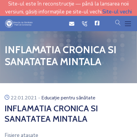
Site-ul este în reconstrucție — până la lansarea noii
versiuni, găsiți informațiile pe site-ul vechi.
Site-ul vechi
cauta
icon
icon
INFLAMATIA CRONICA SI
SANATATEA MINTALA
icon
22.01.2021
-
Educație pentru sănătate
INFLAMATIA CRONICA SI
SANATATEA MINTALA
Fisiere ataşate