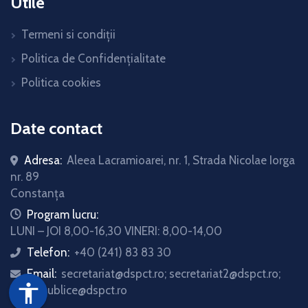
Utile
Termeni si condiții
Politica de Confidențialitate
Politica cookies
Date contact
Adresa:
Aleea Lacramioarei, nr. 1, Strada Nicolae Iorga
nr. 89
Constanța
icon
Program lucru:
LUNI – JOI 8,00-16,30 VINERI: 8,00-14,00
Telefon:
+40 (241) 83 83 30
icon
Email:
secretariat@dspct.ro; secretariat2@dspct.ro;
icon
accessibility
relatii.publice@dspct.ro