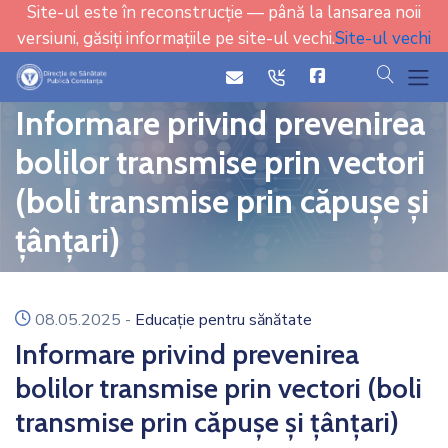
Site-ul este în reconstrucție — până la lansarea noii
versiuni, găsiți informațiile pe site-ul vechi.
Site-ul vechi
cauta
icon
icon
Informare privind prevenirea
bolilor transmise prin vectori
(boli transmise prin căpușe și
țânțari)
icon
08.05.2025
-
Educație pentru sănătate
Informare privind prevenirea
bolilor transmise prin vectori (boli
transmise prin căpușe și țânțari)