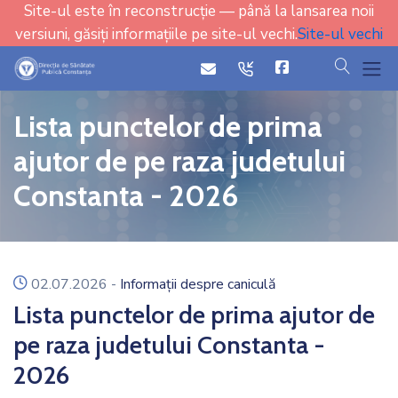
Site-ul este în reconstrucție — până la lansarea noii
versiuni, găsiți informațiile pe site-ul vechi.
Site-ul vechi
cauta
icon
icon
Lista punctelor de prima
ajutor de pe raza judetului
Constanta - 2026
icon
02.07.2026
-
Informații despre caniculă
Lista punctelor de prima ajutor de
pe raza judetului Constanta -
2026