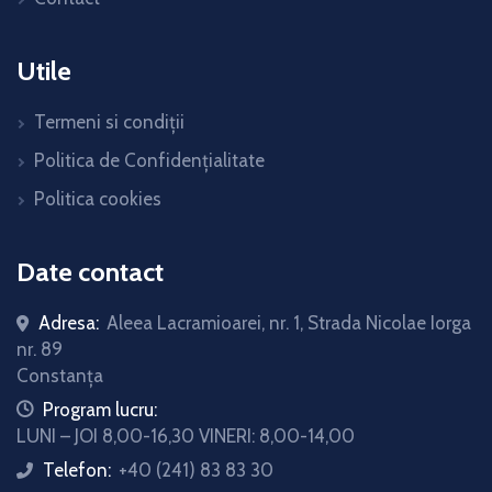
Utile
Termeni si condiții
Politica de Confidențialitate
Politica cookies
Date contact
Adresa:
Aleea Lacramioarei, nr. 1, Strada Nicolae Iorga
nr. 89
Constanța
icon
Program lucru:
LUNI – JOI 8,00-16,30 VINERI: 8,00-14,00
Telefon:
+40 (241) 83 83 30
icon