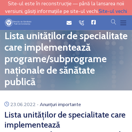
Site-ul este în reconstrucție — până la lansarea noii
versiuni, găsiți informațiile pe site-ul vechi.
Site-ul vechi
cauta
icon
icon
Lista unităților de specialitate
care implementează
programe/subprograme
naționale de sănătate
publică
icon
23.06.2022
-
Anunțuri importante
Lista unităților de specialitate care
implementează