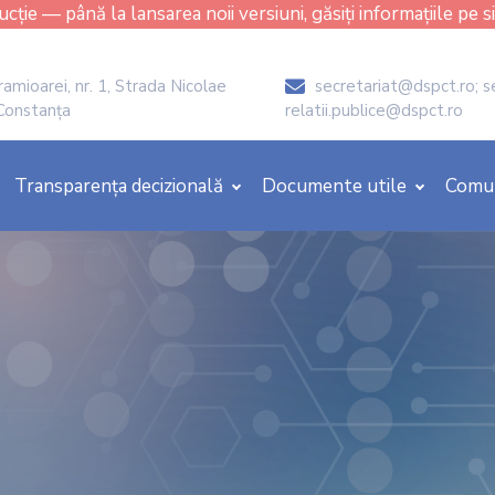
cție — până la lansarea noii versiuni, găsiți informațiile pe s
amioarei, nr. 1, Strada Nicolae
secretariat@dspct.ro; s
icon
 Constanța
relatii.publice@dspct.ro
Transparența decizională
Documente utile
Comu